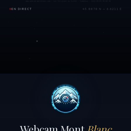
EN DIRECT
45.8878 N — 6.6211 E
Webcam Mont
Blanc