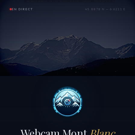
EN DIRECT
45.8878 N — 6.6211 E
Webcam Mont
Blanc