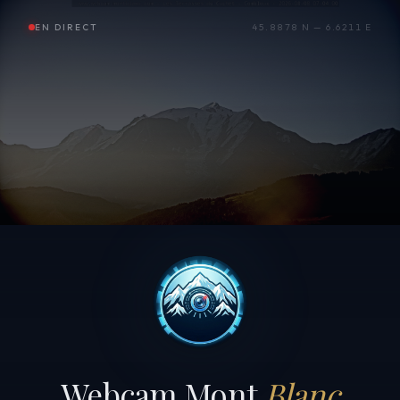
EN DIRECT
45.8878 N — 6.6211 E
Webcam Mont
Blanc