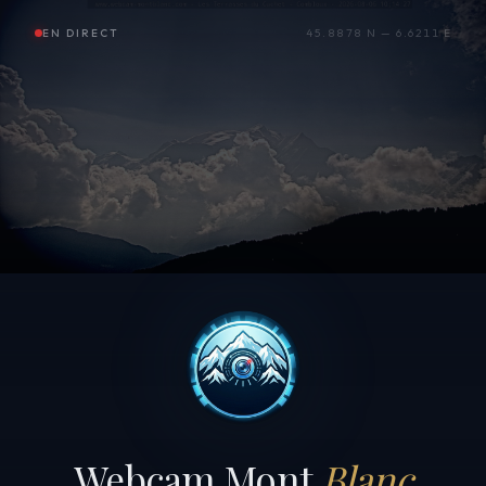
EN DIRECT
45.8878 N — 6.6211 E
Webcam Mont
Blanc