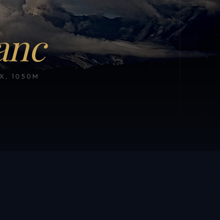
anc
, 1050M