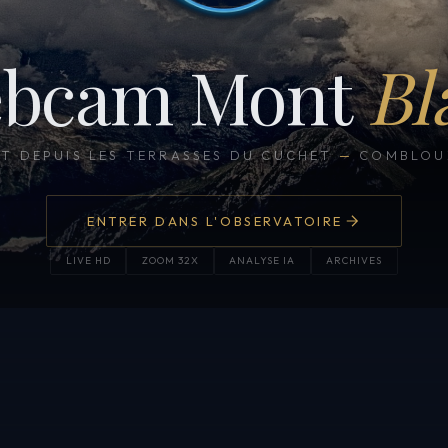
bcam Mont
Bl
CT DEPUIS LES TERRASSES DU CUCHET
—
COMBLOUX
ENTRER DANS L'OBSERVATOIRE
LIVE HD
ZOOM 32X
ANALYSE IA
ARCHIVES