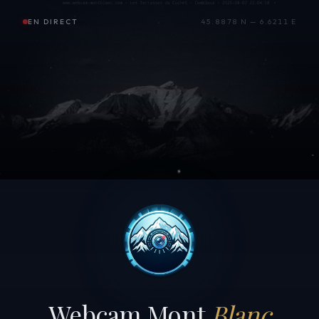
EN DIRECT
45.8878 N — 6.6211 E
Webcam Mont
Blanc