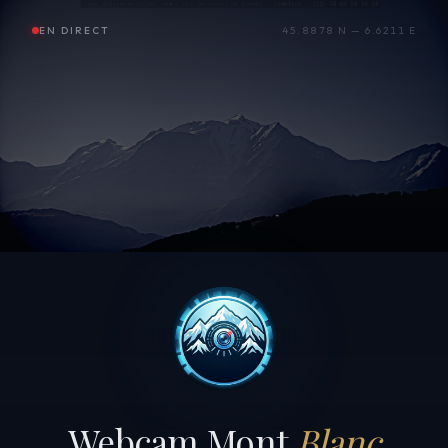
EN DIRECT
45.8878 N — 6.6211 E
Webcam Mont
Blanc