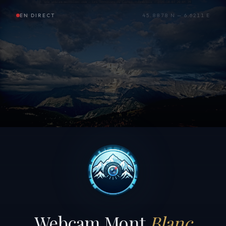
EN DIRECT
45.8878 N — 6.6211 E
Webcam Mont
Blanc