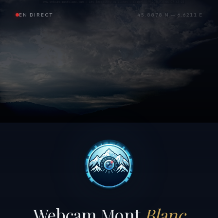
EN DIRECT
45.8878 N — 6.6211 E
Webcam Mont
Blanc