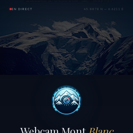
EN DIRECT
45.8878 N — 6.6211 E
Webcam Mont
Blanc