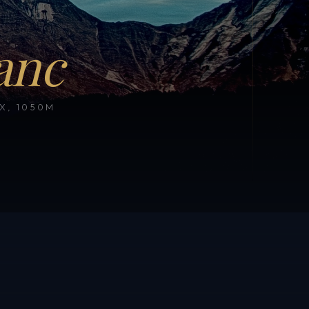
anc
, 1050M