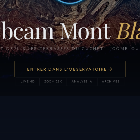
bcam Mont
Bl
CT DEPUIS LES TERRASSES DU CUCHET
—
COMBLOUX
ENTRER DANS L'OBSERVATOIRE
LIVE HD
ZOOM 32X
ANALYSE IA
ARCHIVES