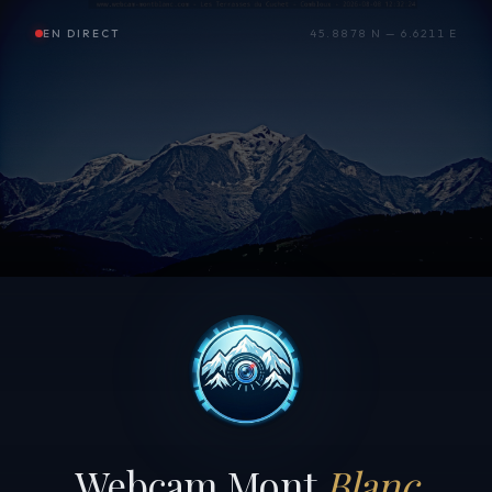
EN DIRECT
45.8878 N — 6.6211 E
Webcam Mont
Blanc