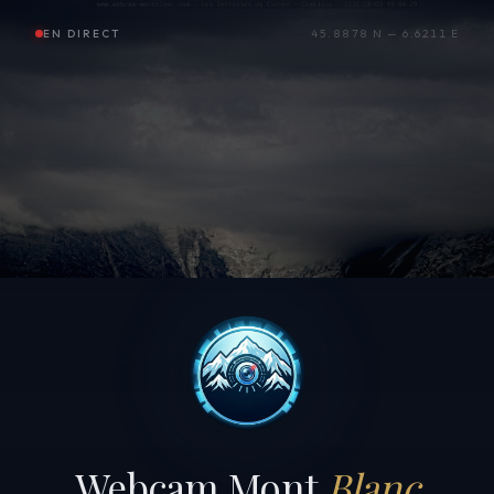
EN DIRECT
45.8878 N — 6.6211 E
Webcam Mont
Blanc