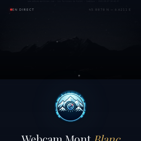
EN DIRECT
45.8878 N — 6.6211 E
Webcam Mont
Blanc