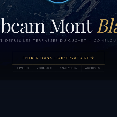
bcam Mont
Bl
CT DEPUIS LES TERRASSES DU CUCHET
—
COMBLOUX
ENTRER DANS L'OBSERVATOIRE
LIVE HD
ZOOM 32X
ANALYSE IA
ARCHIVES