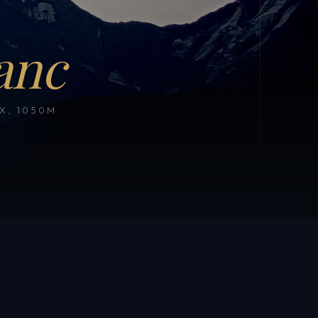
anc
, 1050M