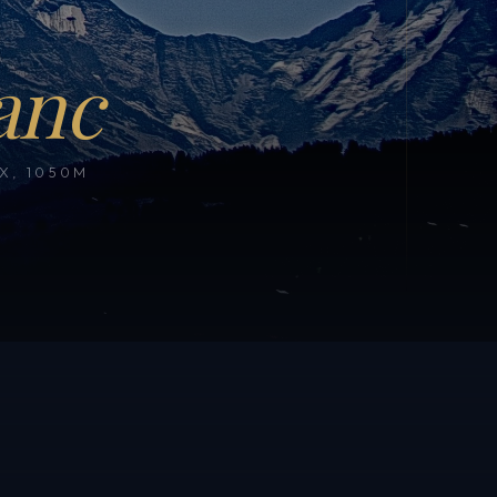
anc
, 1050M