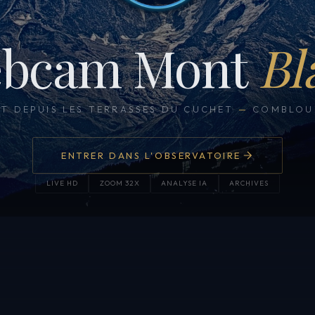
bcam Mont
Bl
CT DEPUIS LES TERRASSES DU CUCHET
—
COMBLOUX
ENTRER DANS L'OBSERVATOIRE
LIVE HD
ZOOM 32X
ANALYSE IA
ARCHIVES