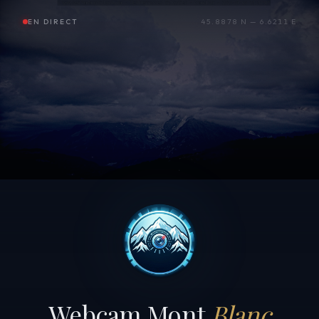
EN DIRECT
45.8878 N — 6.6211 E
Webcam Mont
Blanc