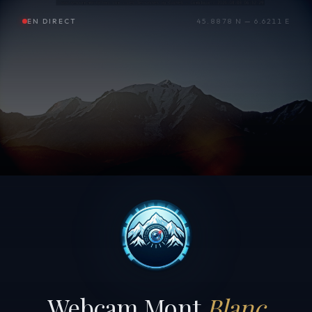
EN DIRECT
45.8878 N — 6.6211 E
Webcam Mont
Blanc