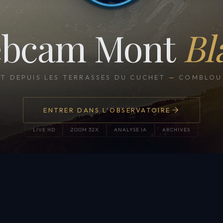
bcam Mont
Bl
CT DEPUIS LES TERRASSES DU CUCHET
—
COMBLOUX
ENTRER DANS L'OBSERVATOIRE
LIVE HD
ZOOM 32X
ANALYSE IA
ARCHIVES