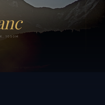
anc
, 1050M