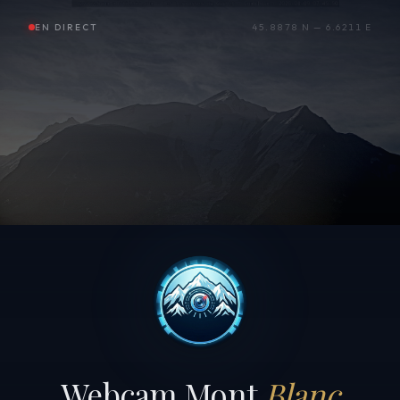
EN DIRECT
45.8878 N — 6.6211 E
Webcam Mont
Blanc