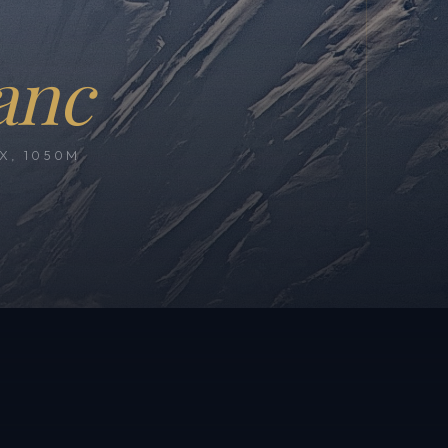
anc
, 1050M