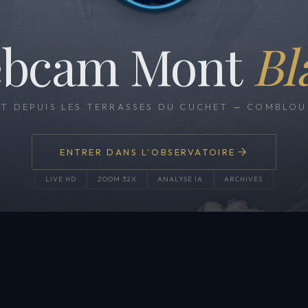
bcam Mont
Bl
CT DEPUIS LES TERRASSES DU CUCHET
—
COMBLOUX
ENTRER DANS L'OBSERVATOIRE
LIVE HD
ZOOM 32X
ANALYSE IA
ARCHIVES