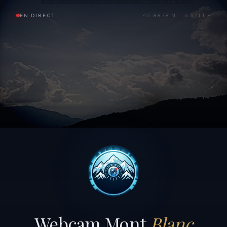
EN DIRECT
45.8878 N — 6.6211 E
Webcam Mont
Blanc