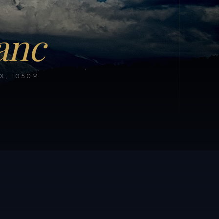
anc
, 1050M