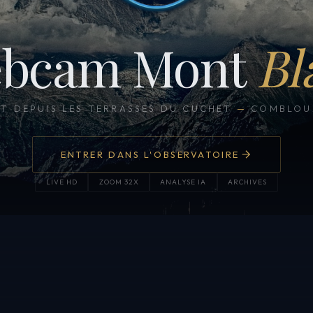
bcam Mont
Bl
CT DEPUIS LES TERRASSES DU CUCHET
—
COMBLOUX
ENTRER DANS L'OBSERVATOIRE
LIVE HD
ZOOM 32X
ANALYSE IA
ARCHIVES