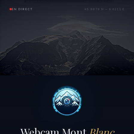
EN DIRECT
45.8878 N — 6.6211 E
Webcam Mont
Blanc