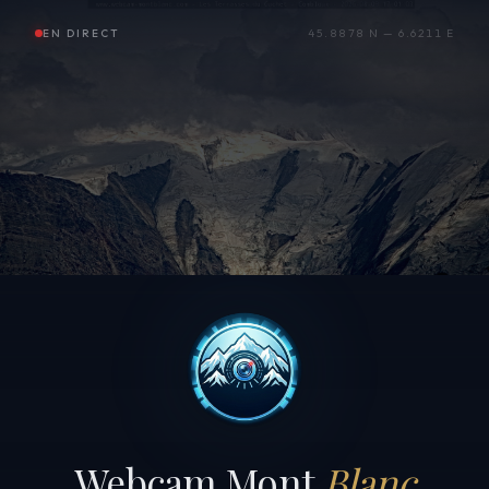
EN DIRECT
45.8878 N — 6.6211 E
Webcam Mont
Blanc