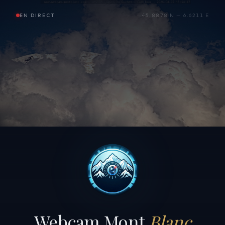
EN DIRECT
45.8878 N — 6.6211 E
Webcam Mont
Blanc