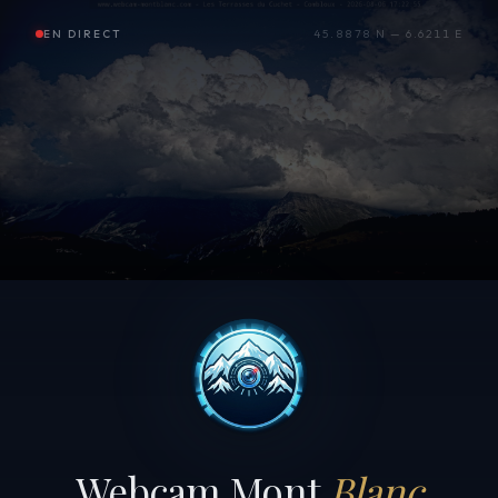
EN DIRECT
45.8878 N — 6.6211 E
Webcam Mont
Blanc