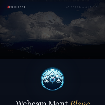
EN DIRECT
45.8878 N — 6.6211 E
Webcam Mont
Blanc