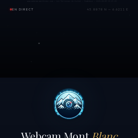
EN DIRECT
45.8878 N — 6.6211 E
Webcam Mont
Blanc