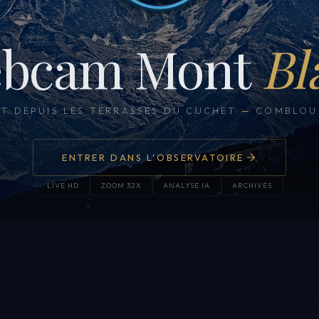
bcam Mont
Bl
CT DEPUIS LES TERRASSES DU CUCHET
—
COMBLOUX
ENTRER DANS L'OBSERVATOIRE
LIVE HD
ZOOM 32X
ANALYSE IA
ARCHIVES