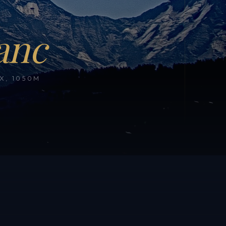
anc
, 1050M