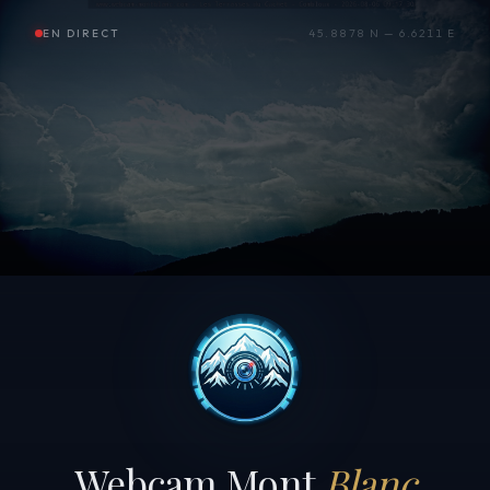
EN DIRECT
45.8878 N — 6.6211 E
Webcam Mont
Blanc