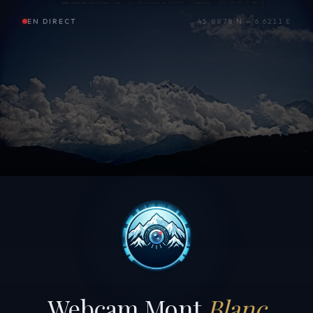
EN DIRECT
45.8878 N — 6.6211 E
Webcam Mont
Blanc