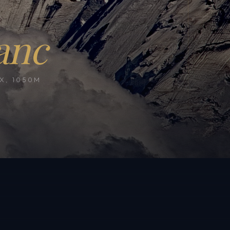
anc
, 1050M