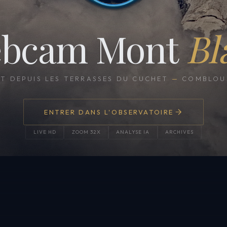
bcam Mont
Bl
CT DEPUIS LES TERRASSES DU CUCHET
—
COMBLOUX
ENTRER DANS L'OBSERVATOIRE
LIVE HD
ZOOM 32X
ANALYSE IA
ARCHIVES