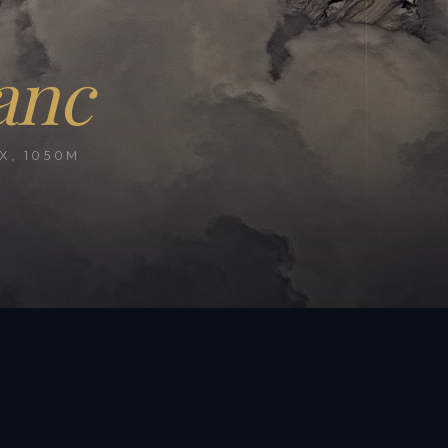
anc
, 1050M