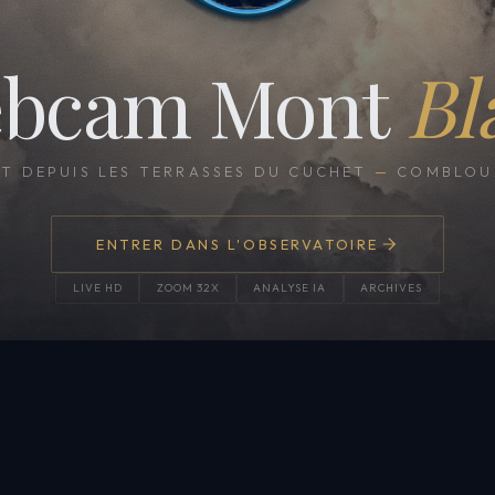
bcam Mont
Bl
CT DEPUIS LES TERRASSES DU CUCHET
—
COMBLOUX
ENTRER DANS L'OBSERVATOIRE
LIVE HD
ZOOM 32X
ANALYSE IA
ARCHIVES