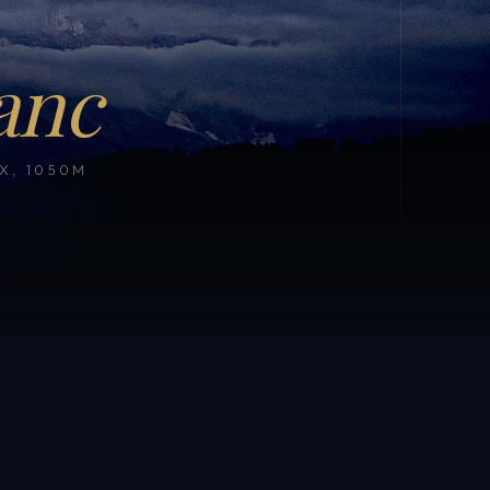
anc
, 1050M