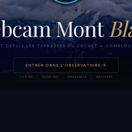
bcam Mont
Bl
CT DEPUIS LES TERRASSES DU CUCHET
—
COMBLOUX
ENTRER DANS L'OBSERVATOIRE
LIVE HD
ZOOM 32X
ANALYSE IA
ARCHIVES