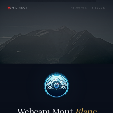
EN DIRECT
45.8878 N — 6.6211 E
Webcam Mont
Blanc