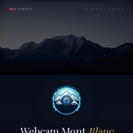
EN DIRECT
45.8878 N — 6.6211 E
Webcam Mont
Blanc