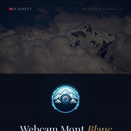
EN DIRECT
45.8878 N — 6.6211 E
Webcam Mont
Blanc