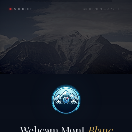
EN DIRECT
45.8878 N — 6.6211 E
Webcam Mont
Blanc