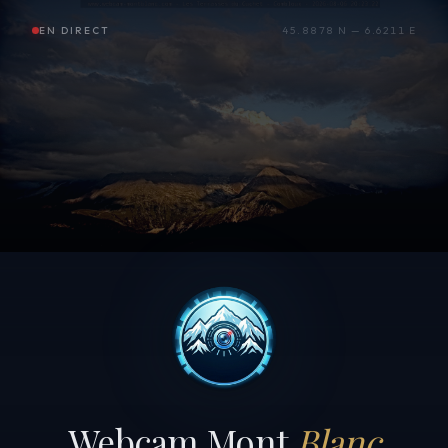
EN DIRECT
45.8878 N — 6.6211 E
Webcam Mont
Blanc