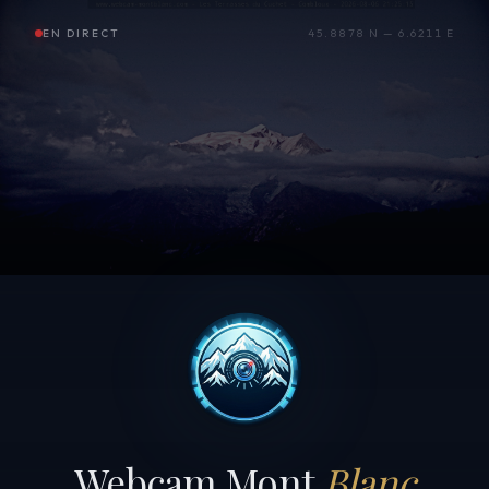
EN DIRECT
45.8878 N — 6.6211 E
Webcam Mont
Blanc