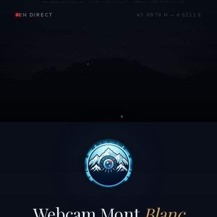
EN DIRECT
45.8878 N — 6.6211 E
Webcam Mont
Blanc