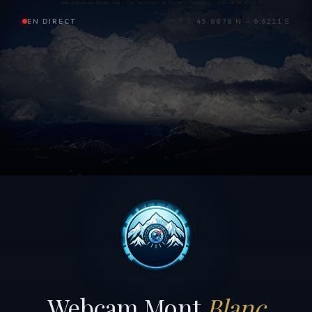
EN DIRECT
45.8878 N — 6.6211 E
Webcam Mont
Blanc