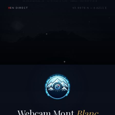
EN DIRECT
45.8878 N — 6.6211 E
Webcam Mont
Blanc