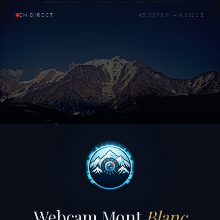
EN DIRECT
45.8878 N — 6.6211 E
Webcam Mont
Blanc