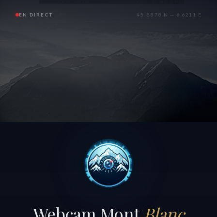
EN DIRECT
45.8878 N — 6.6211 E
Webcam Mont
Blanc