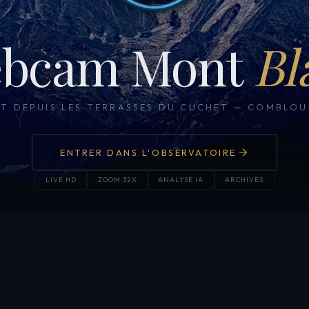
bcam Mont
Bl
CT DEPUIS LES TERRASSES DU CUCHET
—
COMBLOUX
ENTRER DANS L'OBSERVATOIRE
LIVE HD
ZOOM 32X
ANALYSE IA
ARCHIVES