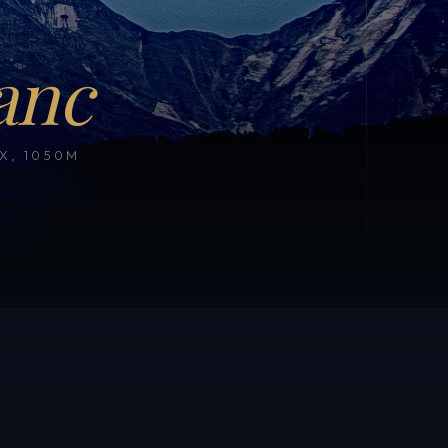
anc
, 1050M