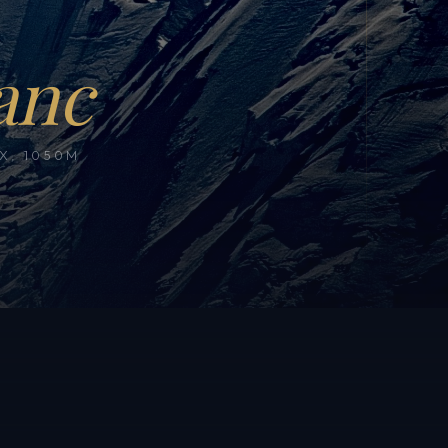
anc
, 1050M