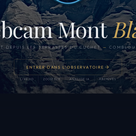
bcam Mont
Bl
CT DEPUIS LES TERRASSES DU CUCHET
—
COMBLOUX
ENTRER DANS L'OBSERVATOIRE
LIVE HD
ZOOM 32X
ANALYSE IA
ARCHIVES