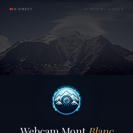
EN DIRECT
45.8878 N — 6.6211 E
Webcam Mont
Blanc