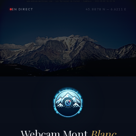
EN DIRECT
45.8878 N — 6.6211 E
Webcam Mont
Blanc